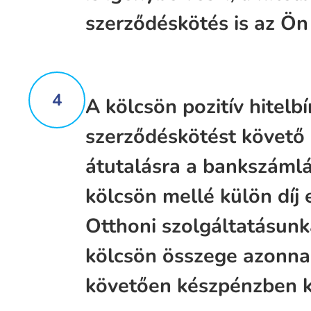
szerződéskötés is az Ön
4
A kölcsön pozitív hitelbí
szerződéskötést követő
átutalásra a bankszáml
kölcsön mellé külön díj 
Otthoni szolgáltatásunka
kölcsön összege azonnal
követően készpénzben k