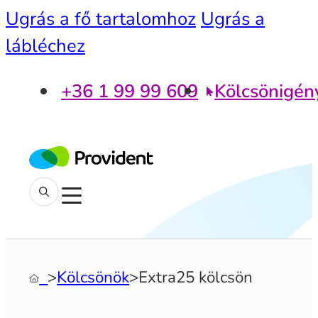
Ugrás a fő tartalomhoz
Ugrás a
lábléchez
+36 1 99 99 609
Kölcsönigén
‎
>
Kölcsönök
>
Extra25 kölcsön