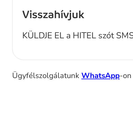
Visszahívjuk
KÜLDJE EL a HITEL szót SM
Ügyfélszolgálatunk
WhatsApp
-on