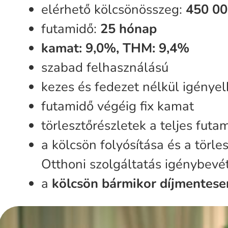
elérhető kölcsönösszeg:
450 00
futamidő:
25 hónap
kamat: 9,0%, THM: 9,4%
szabad felhasználású
kezes és fedezet nélkül igénye
futamidő végéig fix kamat
törlesztőrészletek a teljes futam
a kölcsön folyósítása és a törle
Otthoni szolgáltatás igénybevé
a
kölcsön bármikor díjmentesen