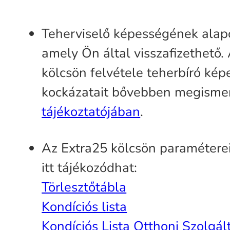
Teherviselő képességének alapo
amely Ön által visszafizethető
kölcsön felvétele teherbíró k
kockázatait bővebben megisme
tájékoztatójában
.
Az Extra25 kölcsön paramétereirő
itt tájékozódhat:
Törlesztőtábla
Kondíciós lista
Kondíciós Lista Otthoni Szolgál