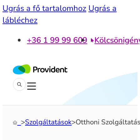
Ugrás a fő tartalomhoz
Ugrás a
lábléchez
+36 1 99 99 609
Kölcsönigén
‎
>
Szolgáltatások
>
Otthoni Szolgáltatá