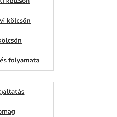
ti kölcsön
vi kölcsön
kölcsön
lés folyamata
k
gáltatás
somag