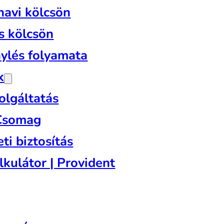
havi kölcsön
s kölcsön
nylés folyamata
k
olgáltatás
 Csomag
ti biztosítás
lkulátor | Provident