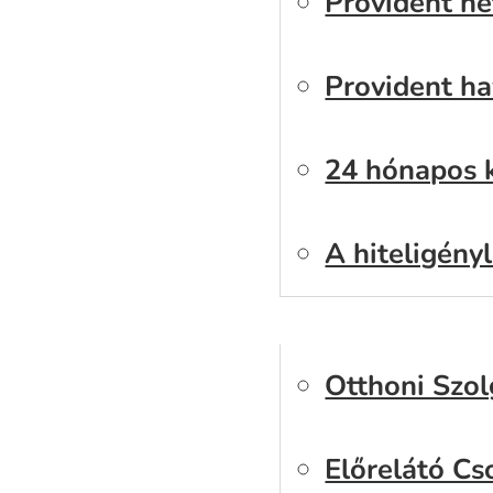
Provident he
Provident ha
24 hónapos 
A hiteligény
Szolgáltatáso
Otthoni Szol
Előrelátó C