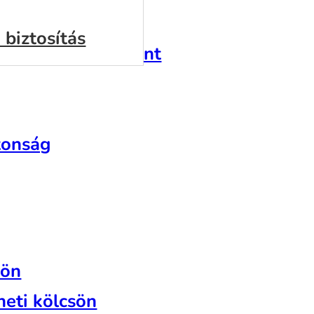
 biztosítás
lkulátor | Provident
tonság
sön
heti kölcsön