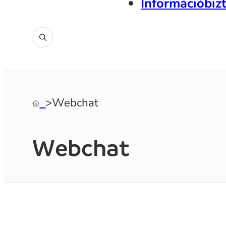
Információbiz
‎
>
Webchat
Webchat