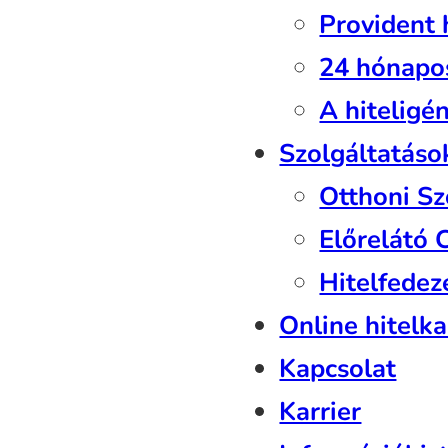
Provident 
24 hónapo
A hiteligé
Szolgáltatáso
Otthoni Sz
Előrelátó
Hitelfedeze
Online hitelka
Kapcsolat
Karrier