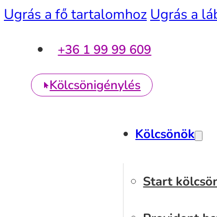
Ugrás a fő tartalomhoz
Ugrás a lá
+36 1 99 99 609
Kölcsönigénylés
Kölcsönök
Start kölcsö