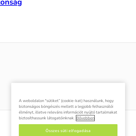
tonság
A weboldalon "sütiket” (cookie-kat) használunk, hogy
biztonságos böngészés mellett a legjobb felhasználói
élményt, illetve releváns információt nyújtó tartalmakat
biztosíthassunk látogatóinknak.
Bővebben
Összes süti elfogadása