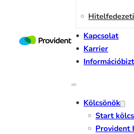
Hitelfedezeti
Online hitelka
Kapcsolat
Karrier
Információbiz
Kölcsönök
Start kölc
Provident 