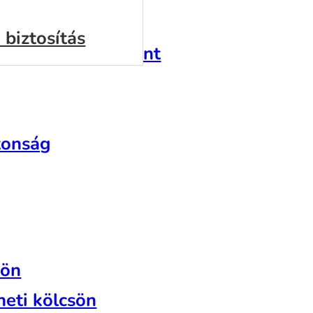
 biztosítás
lkulátor | Provident
tonság
sön
heti kölcsön