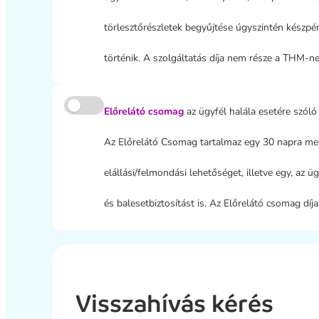
törlesztőrészletek begyűjtése úgyszintén készpé
történik. A szolgáltatás díja nem része a THM-ne
Előrelátó csomag
az ügyfél halála esetére szóló
Az Előrelátó Csomag tartalmaz egy 30 napra me
elállási/felmondási lehetőséget, illetve egy, az 
és balesetbiztosítást is. Az Előrelátó csomag dí
Visszahívás kérés