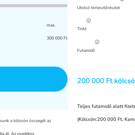
Utolsó törlesztőrészlet
max.
THM
300 000 Ft
Futamidő
200 000 Ft
kölcs
Teljes futamidő alatt fize
(Kölcsön:
200 000 Ft
, Kam
sunk a kölcsön összegét az
ja át. Az esedékes