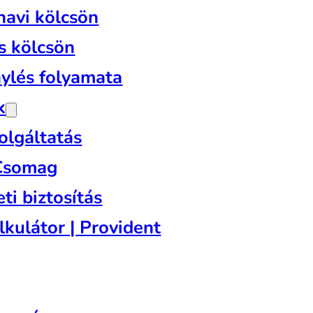
havi kölcsön
s kölcsön
nylés folyamata
k
olgáltatás
 Csomag
ti biztosítás
lkulátor | Provident