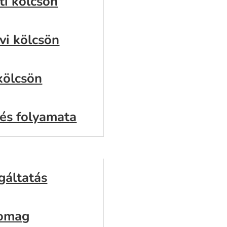
ti kölcsön
vi kölcsön
kölcsön
lés folyamata
k
gáltatás
somag