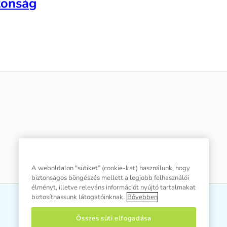
tonság
A weboldalon "sütiket” (cookie-kat) használunk, hogy
biztonságos böngészés mellett a legjobb felhasználói
élményt, illetve releváns információt nyújtó tartalmakat
biztosíthassunk látogatóinknak.
Bővebben
Összes süti elfogadása