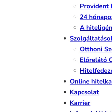
Provident 
24 hónapo
A hiteligé
Szolgáltatáso
Otthoni Sz
Előrelátó
Hitelfedeze
Online hitelka
Kapcsolat
Karrier