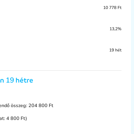
10 778 Ft
13,2%
19 hét
19
ön
hétre
tendő összeg:
204 800 Ft
at:
4 800 Ft
)