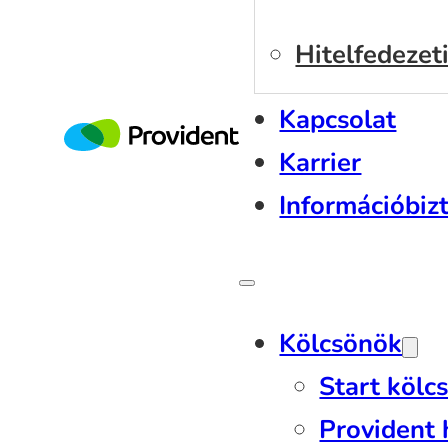
Hitelfedezeti
Online hitelka
Kapcsolat
Karrier
Információbiz
Kölcsönök
Start kölc
Provident 