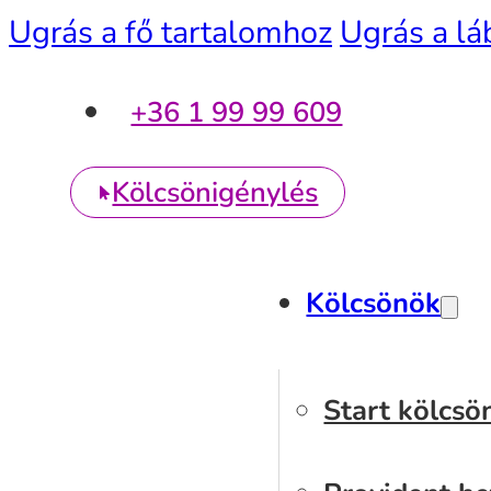
Ugrás a fő tartalomhoz
Ugrás a lá
+36 1 99 99 609
Kölcsönigénylés
Kölcsönök
Start kölcsö