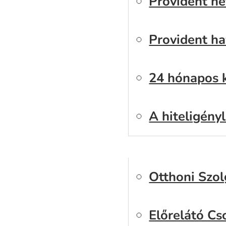
Provident he
Provident ha
24 hónapos 
A hiteligény
Szolgáltatáso
Otthoni Szol
Előrelátó C