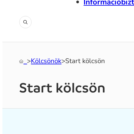
Információbiz
‎
>
Kölcsönök
>
Start kölcsön
Start kölcsön