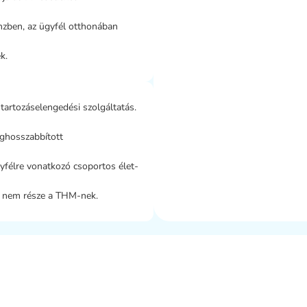
nzben, az ügyfél otthonában
k.
 tartozáselengedési szolgáltatás.
ghosszabbított
ügyfélre vonatkozó csoportos élet-
ja nem része a THM-nek.