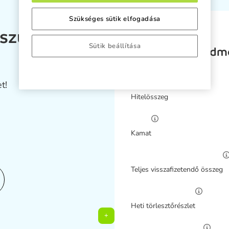
Szükséges sütik elfogadása
 szüksége?
Sütik beállítása
A számítás ered
t!
Hitelösszeg
Kamat
Teljes visszafizetendő összeg
Heti törlesztőrészlet
+